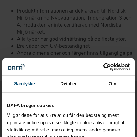
Produktinformationen är deklarerad till Nordisk
Miljömärkning Nybyggnation, jfr generation 3 och
4. Produkten är inte certifierad med Nordiska
Miljömärket.
Alla typer har god vidhäftning på de flesta ytor.
Bra väder och UV-beständighet
Andra dimensioner och färger finns tillgängliga på
begäran.
Samtykke
Detaljer
Om
Relaterade produkter
DAFA bruger cookies
Vi gør dette for at sikre at du får den bedste og mest
Relaterade produkter för DAFA
optimale online oplevelse. Nogle cookies bliver brugt til
statistik og målrettet marketing, mens andre gemmer
butyltejp för dubbelglas