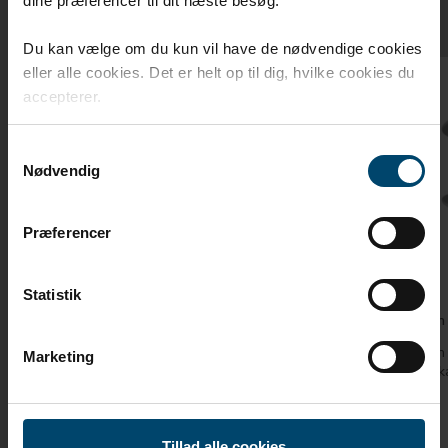
dine præferencer til dit næste besøg.
Du kan vælge om du kun vil have de nødvendige cookies
eller alle cookies. Det er helt op til dig, hvilke cookies du
accepterer.
Samtykkevalg
Nødvendig
Præferencer
Statistik
Q-Lon tätningslister
Lozaron 
Q-Lon tätningslister för fönster och dörrar för
Lozaron 
Marketing
perfekt och långvarig tätning.
mellan k
Tillad alle cookies