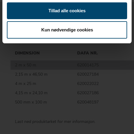
Tillad alle cookies
DIMENSJONER /
DELENUMRE
Kun nødvendige cookies
DIMENSJON
DAFA NR.
2 m x 50 m
620014175
2,15 m x 46,50 m
620027184
4 m x 25 m
620022022
4,15 m x 24,10 m
620027186
500 mm x 100 m
620048197
Last ned produktarket for mer informasjon.