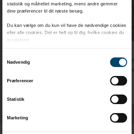
statistik og målrettet marketing, mens andre gemmer
dine præferencer til dit næste besøg.
Du kan vælge om du kun vil have de nødvendige cookies
eller alle cookies. Det er helt op til dig, hvilke cookies du
accepterer.
Samtykkevalg
DAFA dampsperretape
DAFA Ze
Nødvendig
DAFA dampsperretape er spesielt egnet for
DAFA Zer
DAFA dampsperrer
liner.
Præferencer
Statistik
Marketing