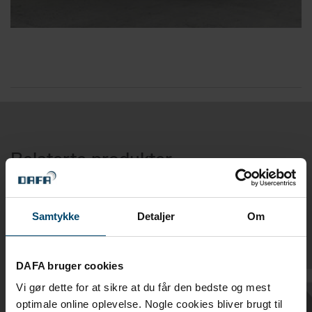
Relaterte produkter
Tilbehørsprodukter spesielt utviklet
for DAFA EcoFoil dampsperre
Samtykke
Detaljer
Om
DAFA bruger cookies
Vi gør dette for at sikre at du får den bedste og mest
optimale online oplevelse. Nogle cookies bliver brugt til