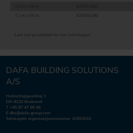
1,5 m x 50 m
620031982
1,1 m x 50 m
620050180
Last ned produktark for mer informasjon
DAFA BUILDING SOLUTIONS
A/S
Holmstrupgaardvej 1
DK-8220 Brabrand
T +45 87 47 66 66
E dbs@dafa-group.com
Selskapets organisasjonsnummer: 41854510