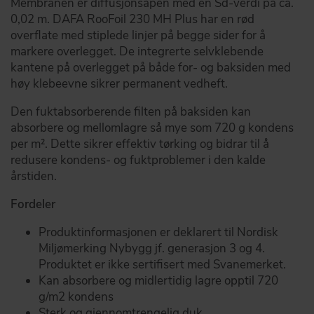
Membranen er diffusjonsåpen med en Sd-verdi på ca.
0,02 m. DAFA RooFoil 230 MH Plus har en rød
overflate med stiplede linjer på begge sider for å
markere overlegget. De integrerte selvklebende
kantene på overlegget på både for- og baksiden med
høy klebeevne sikrer permanent vedheft.
Den fuktabsorberende filten på baksiden kan
absorbere og mellomlagre så mye som 720 g kondens
per m². Dette sikrer effektiv tørking og bidrar til å
redusere kondens- og fuktproblemer i den kalde
årstiden.
Fordeler
Produktinformasjonen er deklarert til Nordisk
Miljømerking Nybygg jf. generasjon 3 og 4.
Produktet er ikke sertifisert med Svanemerket.
Kan absorbere og midlertidig lagre opptil 720
g/m2 kondens
Sterk og gjennomtrengelig duk