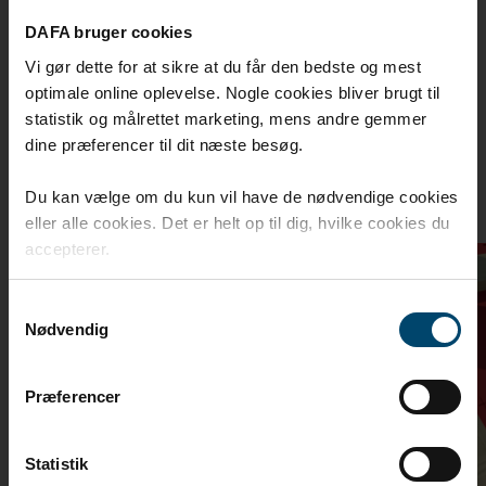
DAFA bruger cookies
Relaterte produkter
Vi gør dette for at sikre at du får den bedste og mest
optimale online oplevelse. Nogle cookies bliver brugt til
statistik og målrettet marketing, mens andre gemmer
Tilbehørsprodukter relatert til DAFA
dine præferencer til dit næste besøg.
RooFoil 230 MH Plus underlag
Du kan vælge om du kun vil have de nødvendige cookies
eller alle cookies. Det er helt op til dig, hvilke cookies du
accepterer.
Samtykkevalg
Nødvendig
Præferencer
Statistik