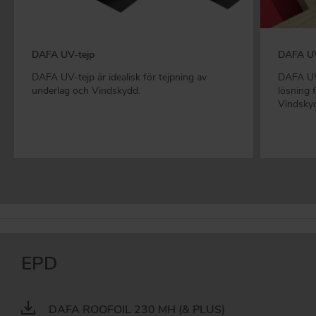
DAFA UV-tejp
DAFA UV
DAFA UV-tejp är idealisk för tejpning av
DAFA UV 
underlag och Vindskydd.
lösning 
Vindsky
EPD
DAFA ROOFOIL 230 MH (& PLUS)