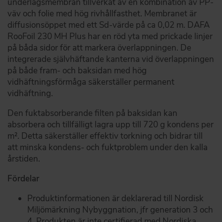
underlagsmembran tillverkat av en kombination av PP-
väv och folie med hög rivhållfasthet. Membranet är
diffusionsöppet med ett Sd-värde på ca 0,02 m. DAFA
RooFoil 230 MH Plus har en röd yta med prickade linjer
på båda sidor för att markera överlappningen. De
integrerade självhäftande kanterna vid överlappningen
på både fram- och baksidan med hög
vidhäftningsförmåga säkerställer permanent
vidhäftning.
Den fuktabsorberande filten på baksidan kan
absorbera och tillfälligt lagra upp till 720 g kondens per
m². Detta säkerställer effektiv torkning och bidrar till
att minska kondens- och fuktproblem under den kalla
årstiden.
Fördelar
Produktinformationen är deklarerad till Nordisk
Miljömärkning Nybyggnation, jfr generation 3 och
4. Produkten är inte certifierad med Nordiska