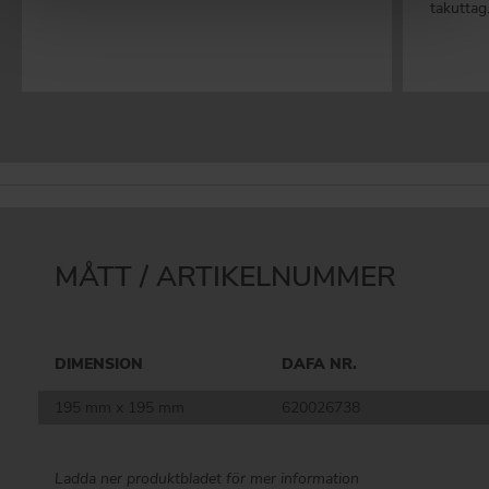
takuttag
MÅTT / ARTIKELNUMMER
DIMENSION
DAFA NR.
195 mm x 195 mm
620026738
Ladda ner produktbladet för mer information