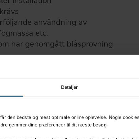
er installation
 krävs
terföljande användning av
 fogmassa etc.
som har genomgått blåsprovning
Detaljer
u får den bedste og mest optimale online oplevelse. Nogle cookies b
dre gemmer dine præferencer til dit næste besøg.
pärrfotskrage