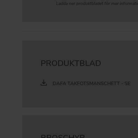
Ladda ner produktbladet för mer informat
PRODUKTBLAD
DAFA TAKFOTSMANSCHETT - SE
BROSCHYR