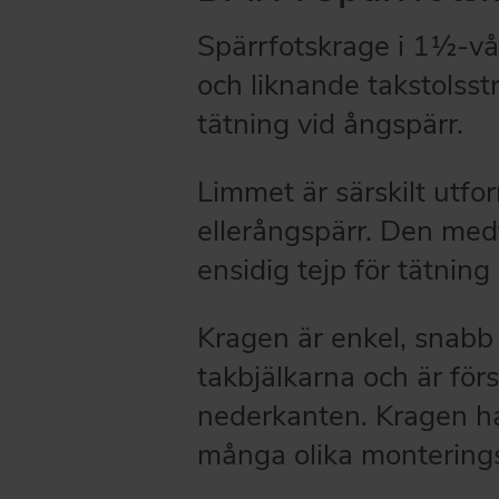
Spärrfotskrage i 1½-vå
och liknande takstolsstr
tätning vid ångspärr.
Limmet är särskilt utfo
ellerångspärr. Den med
ensidig tejp för tätnin
Kragen är enkel, snabb
takbjälkarna och är för
nederkanten. Kragen har
många olika monterings