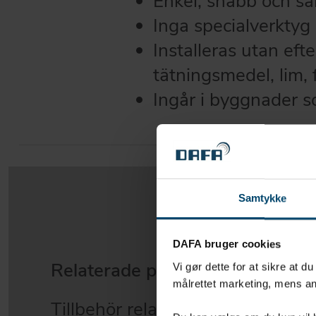
Enkel, snabb och säk
Inga specialverktyg
Installeras utan ef
tätningsmedel, lim,
Ingår i byggnader 
Samtykke
DAFA bruger cookies
Relaterade produkter
Vi gør dette for at sikre at d
målrettet marketing, mens an
Tillbehör relaterade till DAFA S