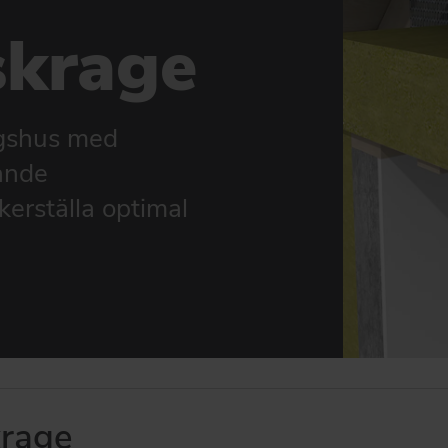
skrage
ngshus med
nande
äkerställa optimal
krage