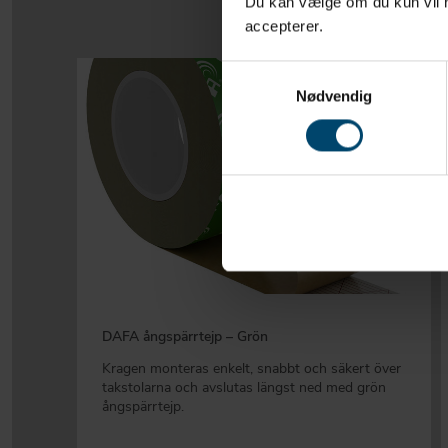
Du kan vælge om du kun vil ha
accepterer.
Samtykkevalg
Nødvendig
DAFA ångspärrtejp – Grön
Kragen monteras enkelt, snabbt och säkert över
takstolarna och avslutas längst ned med grön
ångspärrtejp.