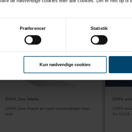
ve de nødvendige cookies eller alle cookies. Det er helt op til d
Præferencer
Statistik
Kun nødvendige cookies
DAFA Zero Waste
DAFA univ
DAFA Zero Waste en stark universaltape utan
DAFA unive
liner.
för DAFA 