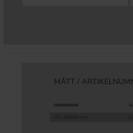
MÅTT / ARTIKELNU
DIMENSION
D
45 x 190/245 mm
6