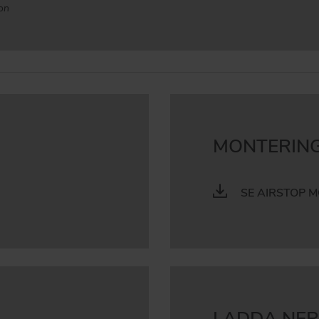
ion
MONTERIN
SE AIRSTOP 
LADDA NER 